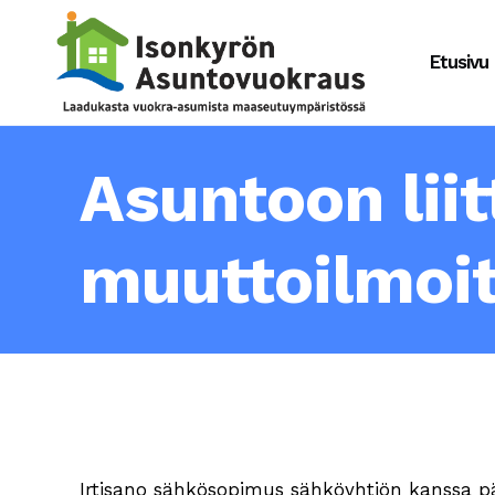
Etusivu
Asuntoon lii
muuttoilmoi
Irtisano sähkösopimus sähköyhtiön kanssa p