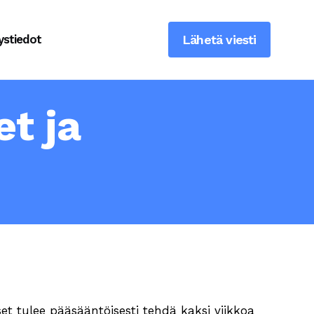
ystiedot
Lähetä viesti
t ja
 tulee pääsääntöisesti tehdä kaksi viikkoa