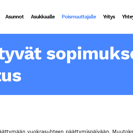
Asunnot
Asukkaalle
Poismuuttajalle
Yritys
Yhte
ttyvät sopimukse
tus
äättymään vuokrasuhteen päättymispäivään. Muutokset