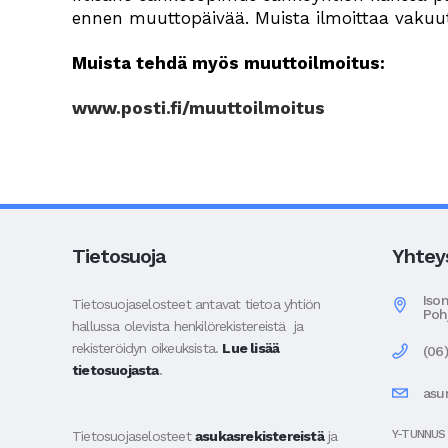
ennen muuttopäivää. Muista ilmoittaa vakuutus
Muista tehdä myös muuttoilmoitus:
www.posti.fi/muuttoilmoitus
Tietosuoja
Yhtey
Iso
Tietosuojaselosteet antavat tietoa yhtiön
Poh
hallussa olevista henkilörekistereistä ja
rekisteröidyn oikeuksista.
Lue lisää
(06
tietosuojasta
.
asu
Y-TUNNUS
Tietosuojaselosteet
asukasrekistereistä
ja