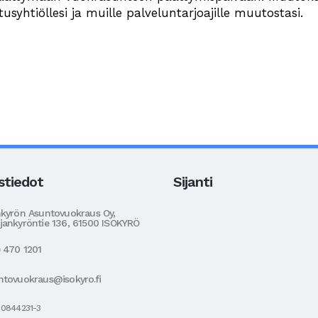
yhtiöllesi ja muille palveluntarjoajille muutostasi.
stiedot
Sijanti
nkyrön Asuntovuokraus Oy,
jankyröntie 136, 61500 ISOKYRÖ
) 470 1201
ntovuokraus@isokyro.fi
 0844231-3