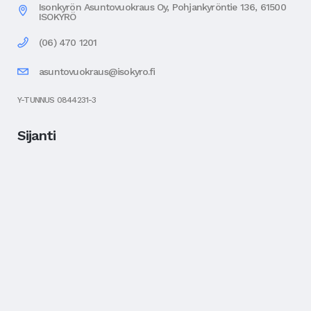
Isonkyrön Asuntovuokraus Oy, Pohjankyröntie 136, 61500
ISOKYRÖ
(06) 470 1201
asuntovuokraus@isokyro.fi
Y-TUNNUS 0844231-3
Sijanti