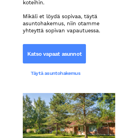
koteihin.
Mikäli et löydä sopivaa, täytä
asuntohakemus, niin otamme
yhteyttä sopivan vapautuessa.
Katso vapaat asunnot
Täytä asuntohakemus