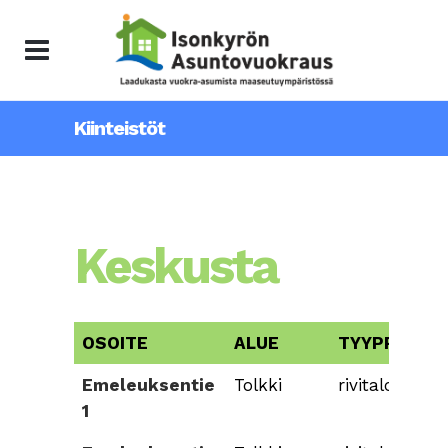
Kiinteistöt
Keskusta
OSOITE
ALUE
TYYPPI
Emeleuksentie
Tolkki
rivitalo
1