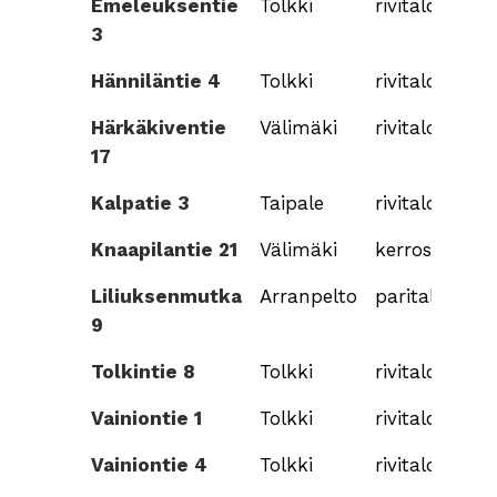
Emeleuksentie
Tolkki
rivitalo
3
Hänniläntie 4
Tolkki
rivitalo
Härkäkiventie
Välimäki
rivitalo
17
Kalpatie 3
Taipale
rivitalo
Knaapilantie 21
Välimäki
kerrostalo
Liliuksenmutka
Arranpelto
paritalo
9
Tolkintie 8
Tolkki
rivitalo
Vainiontie 1
Tolkki
rivitalo
Vainiontie 4
Tolkki
rivitalo