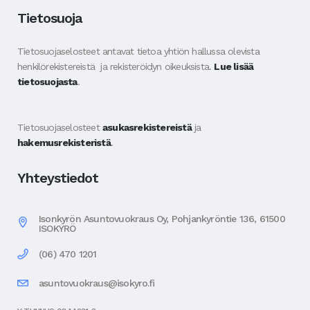
Tietosuoja
Tietosuojaselosteet antavat tietoa yhtiön hallussa olevista
henkilörekistereistä ja rekisteröidyn oikeuksista.
Lue lisää
tietosuojasta
.
Tietosuojaselosteet
asukasrekistereistä
ja
hakemusrekisteristä
.
Yhteystiedot
Isonkyrön Asuntovuokraus Oy, Pohjankyröntie 136, 61500
ISOKYRÖ
(06) 470 1201
asuntovuokraus@isokyro.fi