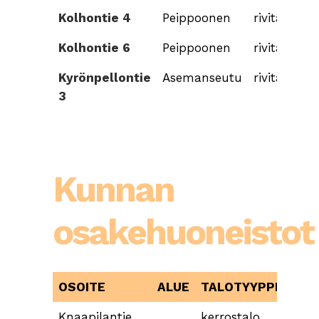
Kolhontie 4
Peippoonen
rivitalo
Kolhontie 6
Peippoonen
rivitalo
Kyrönpellontie
Asemanseutu
rivitalo
3
Kunnan
osakehuoneistot
OSOITE
ALUE
TALOTYYPPI
Knaapilantie
kerrostalo