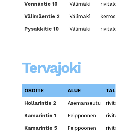
Vennäntie 10
Välimäki
rivitalo
Välimäentie 2
Välimäki
kerrostalo
Pysäkkitie 10
Välimäki
rivitalo
Tervajoki
OSOITE
ALUE
TALOTYYP
Hollarintie 2
Asemanseutu
rivitalo
Kamarintie 1
Peippoonen
rivitalo
Kamarintie 5
Peippoonen
rivitalo