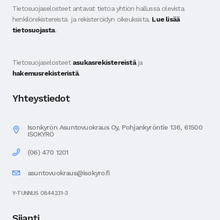
Tietosuojaselosteet antavat tietoa yhtiön hallussa olevista
henkilörekistereistä ja rekisteröidyn oikeuksista.
Lue lisää
tietosuojasta
.
Tietosuojaselosteet
asukasrekistereistä
ja
hakemusrekisteristä
.
Yhteystiedot
Isonkyrön Asuntovuokraus Oy, Pohjankyröntie 136, 61500
ISOKYRÖ
(06) 470 1201
asuntovuokraus@isokyro.fi
Y-TUNNUS 0844231-3
Sijanti