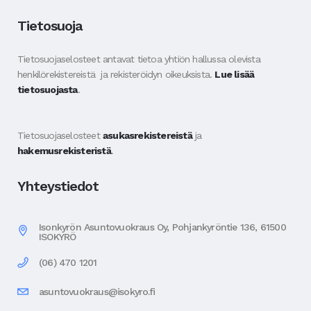
Tietosuoja
Tietosuojaselosteet antavat tietoa yhtiön hallussa olevista
henkilörekistereistä ja rekisteröidyn oikeuksista.
Lue lisää
tietosuojasta
.
Tietosuojaselosteet
asukasrekistereistä
ja
hakemusrekisteristä
.
Yhteystiedot
Isonkyrön Asuntovuokraus Oy, Pohjankyröntie 136, 61500
ISOKYRÖ
(06) 470 1201
asuntovuokraus@isokyro.fi