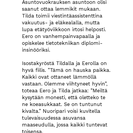
Asuntovuokrauksen asuntoon olisi
saanut ottaa lemmikit mukaan.
Tilda toimii viestintäassistenttina
vakuutus- ja eläkealalla, mutta
lupa etätyöviikkoon irtosi helposti.
Eero on vanhempainvapaalla ja
opiskelee tietotekniikan diplomi-
insinööriksi.
Isostakyröstä Tildalla ja Eerolla on
hyvä fiilis. ”Tämä on hauska paikka.
Kaikki ovat ottaneet lämmöllä
vastaan. Olemme viihtyneet hyvin”,
toteaa Eero ja Tilda jatkaa: ”Meiltä
kysytään monesti, että oletteko te
ne koeasukkaat. Se on tuntunut
kivalta.” Nuoripari voisi kuvitella
tulevaisuudessa asuvansa
maaseudulla, jossa kaikki tuntevat
toisensa.