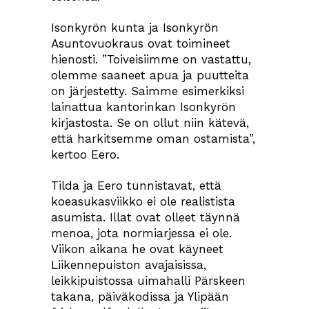
Isonkyrön kunta ja Isonkyrön
Asuntovuokraus ovat toimineet
hienosti. ”Toiveisiimme on vastattu,
olemme saaneet apua ja puutteita
on järjestetty. Saimme esimerkiksi
lainattua kantorinkan Isonkyrön
kirjastosta. Se on ollut niin kätevä,
että harkitsemme oman ostamista”,
kertoo Eero.
Tilda ja Eero tunnistavat, että
koeasukasviikko ei ole realistista
asumista. Illat ovat olleet täynnä
menoa, jota normiarjessa ei ole.
Viikon aikana he ovat käyneet
Liikennepuiston avajaisissa,
leikkipuistossa uimahalli Pärskeen
takana, päiväkodissa ja Ylipään