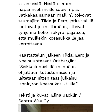
ja vinkeistä. Niistä olemme
napanneet meille sopivimpia.
Jatkakaa samaan malliin”, toivovat
seuraajilta Tilda ja Eero, jotka välillä
joutuivat jo miettimään, etteivät
tyhjennä koko Isokyrö-pajatsoa,
että muillekin koeasukkaille jää
kerrottavaa.
Haastattelun jälkeen Tilda, Eero ja
Noe suuntaavat Orisbergiin:
”Seikkailumielellä mennään
ohjattuun tutustumiseen ja
laitetaan sitten taas julkaisu
Isonkyrön koeasukas -tilille.”
Teksti ja kuvat: Elina Jacklin /
Sentra Way Oy