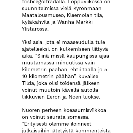
frisbeegolfradalla. Loppuviikossa on
suunnitelmissa vielä Kyrönmaan
Maatalousmuseo, Kleemolan tila,
kyläkahvila ja Wanha Markki
Ylistarossa.
Yksi asia, jota ei maaseudulla tule
ajatelleeksi, on kulkemiseen liittyvä
aika. ”Siinä missä kaupungissa ajaa
muutamassa minuutissa vain
kilometrin päähän, ehtii täällä jo 5-
10 kilometrin päähän”, kuvailee
Tilda, joka olisi töidensä jälkeen
voinut muutoin kävellä autolla
liikkuvien Eeron ja Noen luokse.
Nuoren perheen koeasumisviikkoa
on voinut seurata somessa.
”Erityisesti olemme iloinneet
julkaisuihin jätetyistä kommenteista