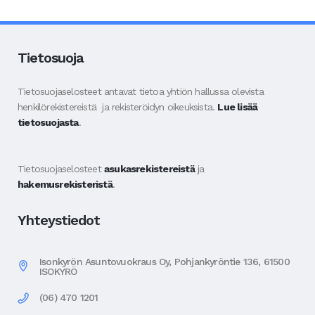
Tietosuoja
Tietosuojaselosteet antavat tietoa yhtiön hallussa olevista
henkilörekistereistä ja rekisteröidyn oikeuksista.
Lue lisää
tietosuojasta
.
Tietosuojaselosteet
asukasrekistereistä
ja
hakemusrekisteristä
.
Yhteystiedot
Isonkyrön Asuntovuokraus Oy, Pohjankyröntie 136, 61500
ISOKYRÖ
(06) 470 1201