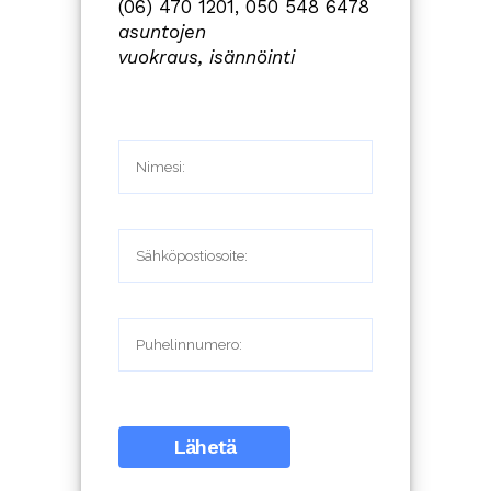
(06) 470 1201, 050 548 6478
asuntojen
vuokraus,
isännöinti