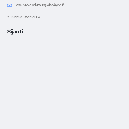
asuntovuokraus@isokyro.fi
Y-TUNNUS 0844231-3
Sijanti