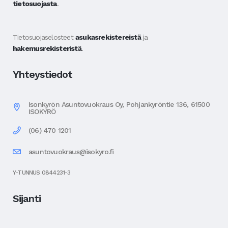
tietosuojasta
.
Tietosuojaselosteet
asukasrekistereistä
ja
hakemusrekisteristä
.
Yhteystiedot
Isonkyrön Asuntovuokraus Oy, Pohjankyröntie 136, 61500
ISOKYRÖ
(06) 470 1201
asuntovuokraus@isokyro.fi
Y-TUNNUS 0844231-3
Sijanti