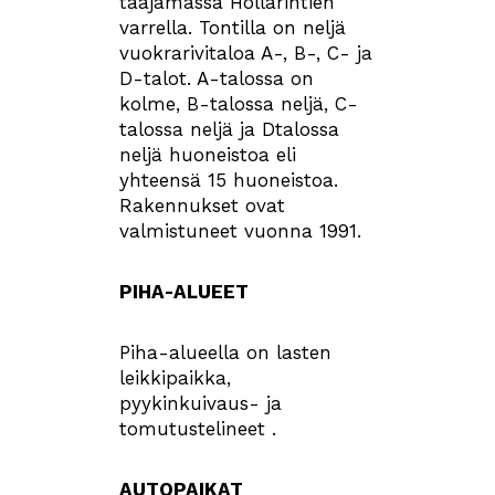
taajamassa Hollarintien
varrella. Tontilla on neljä
vuokrarivitaloa A-, B-, C- ja
D-talot. A-talossa on
kolme, B-talossa neljä, C-
talossa neljä ja Dtalossa
neljä huoneistoa eli
yhteensä 15 huoneistoa.
Rakennukset ovat
valmistuneet vuonna 1991.
PIHA-ALUEET
Piha-alueella on lasten
leikkipaikka,
pyykinkuivaus- ja
tomutustelineet .
AUTOPAIKAT