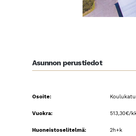
Asunnon perustiedot
Osoite:
Koulukatu 
Vuokra:
513,30€/k
Huoneistoselitelmä:
2h+k