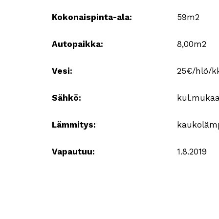
Kokonaispinta-ala:
59m2
Autopaikka:
8,00m2
Vesi:
25€/hlö/k
Sähkö:
kul.muka
Lämmitys:
kaukoläm
Vapautuu:
1.8.2019