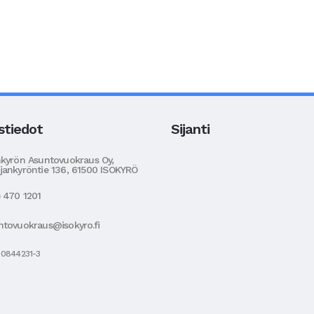
stiedot
Sijanti
nkyrön Asuntovuokraus Oy,
jankyröntie 136, 61500 ISOKYRÖ
) 470 1201
ntovuokraus@isokyro.fi
 0844231-3