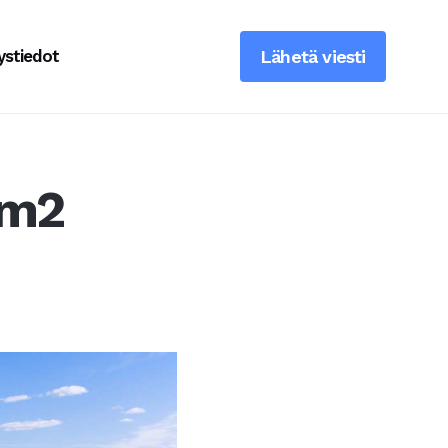
ystiedot
Lähetä viesti
9m2