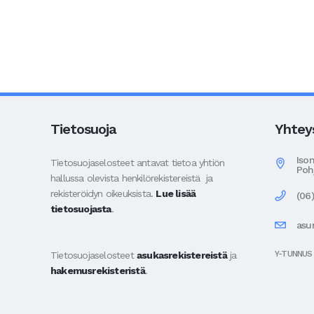
Tietosuoja
Yhtey
Iso
Tietosuojaselosteet antavat tietoa yhtiön
Poh
hallussa olevista henkilörekistereistä ja
rekisteröidyn oikeuksista.
Lue lisää
(06
tietosuojasta
.
asu
Y-TUNNUS
Tietosuojaselosteet
asukasrekistereistä
ja
hakemusrekisteristä
.