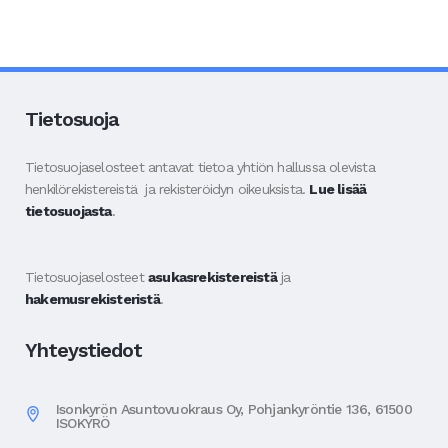
Tietosuoja
Tietosuojaselosteet antavat tietoa yhtiön hallussa olevista
henkilörekistereistä ja rekisteröidyn oikeuksista.
Lue lisää
tietosuojasta
.
Tietosuojaselosteet
asukasrekistereistä
ja
hakemusrekisteristä
.
Yhteystiedot
Isonkyrön Asuntovuokraus Oy, Pohjankyröntie 136, 61500
ISOKYRÖ