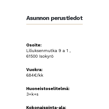
Asunnon perustiedot
Osoite:
Liliuksenmutka 9 a 1 ,
61500 Isokyrö
Vuokra:
684€/kk
Huoneistoselitelmä:
3+k+s
Kokonaispinta-ala: