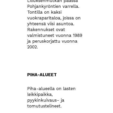
Liliuksenmutkan päässä
Pohjankyröntien varrella.
Tontilla on kaksi
vuokraparitaloa, joissa on
yhteensä viisi asuntoa.
Rakennukset ovat
valmistuneet vuonna 1989
ja peruskorjattu vuonna
2002.
PIHA-ALUEET
Piha-alueella on lasten
leikkipaikka,
pyykinkuivaus- ja
tomutustelineet.