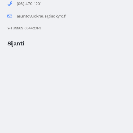
(06) 470 1201
asuntovuokraus@isokyro.fi
Y-TUNNUS 0844231-3
Sijanti