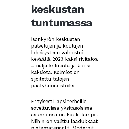
keskustan
tuntumassa
Isonkyrön keskustan
palvelujen ja koulujen
läheisyyteen valmistui
keväällä 2023 kaksi rivitaloa
– neljä kolmiota ja kuusi
kaksiota. Kolmiot on
sijoitettu talojen
päätyhuoneistoiksi.
Erityisesti lapsiperheille
soveltuvissa yksitasoisissa
asunnoissa on kaukolämpö.
Niihin on valittu laadukkaat
pintamateriaalit. Modernit