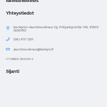
hakemusrekisteristä
.
Yhteystiedot
Isonkyrön Asuntovuokraus Oy, Pohjankyröntie 136, 61500
ISOKYRÖ
(06) 470 1201
asuntovuokraus@isokyro.fi
Y-TUNNUS 0844231-3
Sijanti