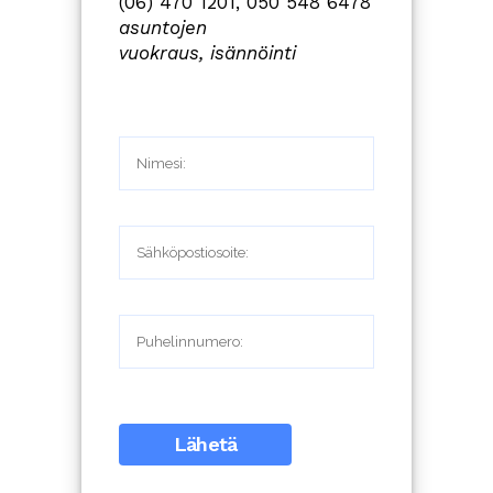
(06) 470 1201, 050 548 6478
asuntojen
vuokraus,
isännöinti