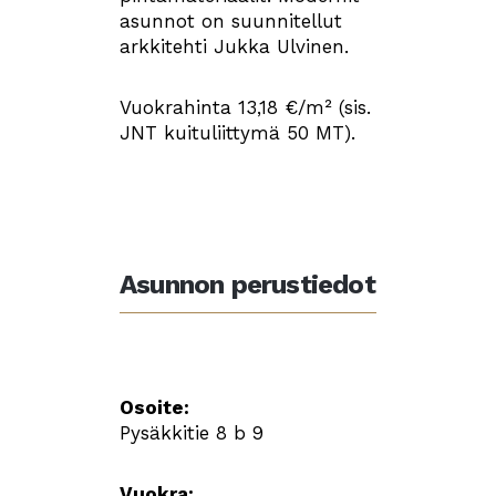
asunnot on suunnitellut
arkkitehti Jukka Ulvinen.
Vuokrahinta 13,18 €/m² (sis.
JNT kuituliittymä 50 MT).
Asunnon perustiedot
Osoite:
Pysäkkitie 8 b 9
Vuokra: