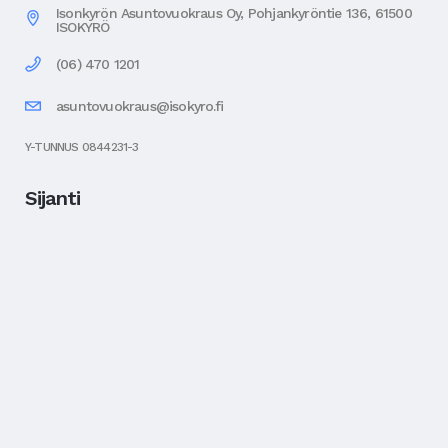
Isonkyrön Asuntovuokraus Oy, Pohjankyröntie 136, 61500
ISOKYRÖ
(06) 470 1201
asuntovuokraus@isokyro.fi
Y-TUNNUS 0844231-3
Sijanti