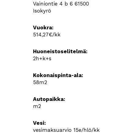
Vainiontie 4 b 6 61500
Isokyrö
Vuokra:
514,27€/kk
Huoneistoselitelmä:
2h+k+s
Kokonaispinta-ala:
58m2
Autopaikka:
m2
Vesi:
vesimaksuarvio 15e/hlö/kk