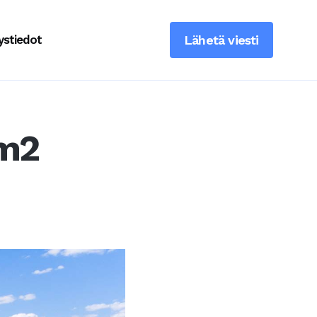
ystiedot
Lähetä viesti
6m2