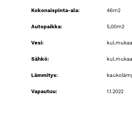
Kokonaispinta-ala:
46m2
Autopaikka:
5,00m2
Vesi:
kul.muka
Sähkö:
kul.muka
Lämmitys:
kaukoläm
Vapautuu:
1.1.2022