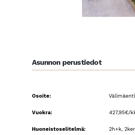
Asunnon perustiedot
Osoite:
Välimäentie
Vuokra:
427,95€/k
Huoneistoselitelmä:
2h+k, 2ker